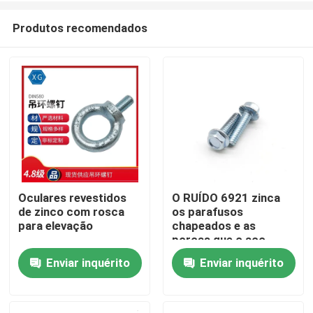
Produtos recomendados
Oculares revestidos
O RUÍDO 6921 zinca
de zinco com rosca
os parafusos
Casa
para elevação
chapeados e as
porcas que o aço
encanta serrilhado
Enviar inquérito
Enviar inquérito
Produtos
flangeado encantam
os parafusos
principais classificam
Vídeos
8,8