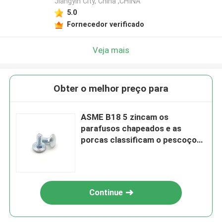
Jiangyin City, China ,CHINA
5.0
Fornecedor verificado
Veja mais
Obter o melhor preço para
ASME B18 5 zincam os
parafusos chapeados e as
porcas classificam o pescoço
do quadrado de Bolt Round
Head do treinador de 2
transportes
Continue