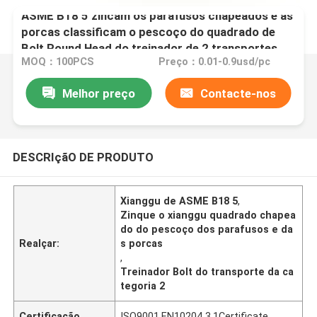
ASME B18 5 zincam os parafusos chapeados e as
porcas classificam o pescoço do quadrado de
Bolt Round Head do treinador de 2 transportes
MOQ：100PCS
Preço：0.01-0.9usd/pc
Melhor preço
Contacte-nos
DESCRIçãO DE PRODUTO
Xianggu de ASME B18 5
,
Zinque o xianggu quadrado chapea
do do pescoço dos parafusos e da
Realçar:
s porcas
,
Treinador Bolt do transporte da ca
tegoria 2
Certificação
ISO9001,EN10204 3.1Certificate