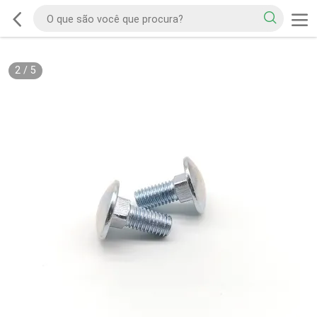
2
/
5