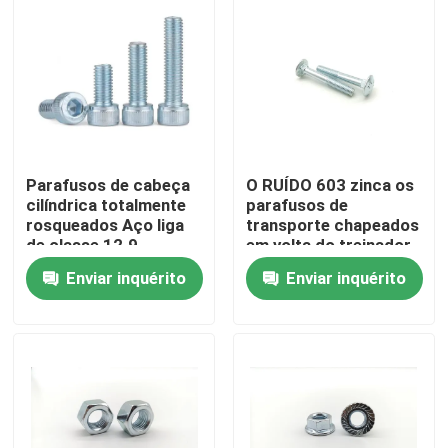
Sobre nós
Excursão da fábrica
Controle da qualidade
Parafusos de cabeça
O RUÍDO 603 zinca os
cilíndrica totalmente
parafusos de
rosqueados Aço liga
transporte chapeados
de classe 12.9
em volta do treinador
Contacte-nos
banhado a zinco
principal quadrado
Enviar inquérito
Enviar inquérito
principal Bolts
Peça umas citações
Parafusos de aço inoxidável das porcas dos parafuso
Parafusos de grande resistência