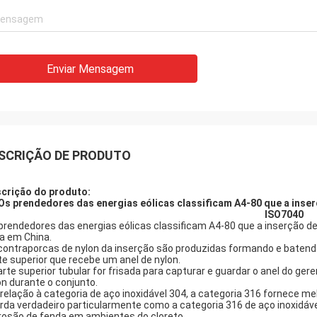
Enviar Mensagem
SCRIÇÃO DE PRODUTO
crição do produto:
Os prendedores das energias eólicas classificam A4-80 que a inse
ISO7040
prendedores das energias eólicas classificam A4-80 que a inserção 
ta em China.
contraporcas de nylon da inserção são produzidas formando e batendo
te superior que recebe um anel de nylon.
arte superior tubular for frisada para capturar e guardar o anel do g
on durante o conjunto.
relação à categoria de aço inoxidável 304, a categoria 316 fornece me
rda verdadeiro particularmente como a categoria 316 de aço inoxidáv
rosão de fenda em ambientes do cloreto.