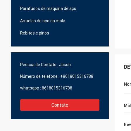
Parafusos de máquina de aço
Arruelas de aço da mola
Rebites e pinos
Pessoa de Contato :
Jason
DE
Número de telefone :
+8618015316788
No
whatsapp :
8618015316788
Contato
Mat
Rev