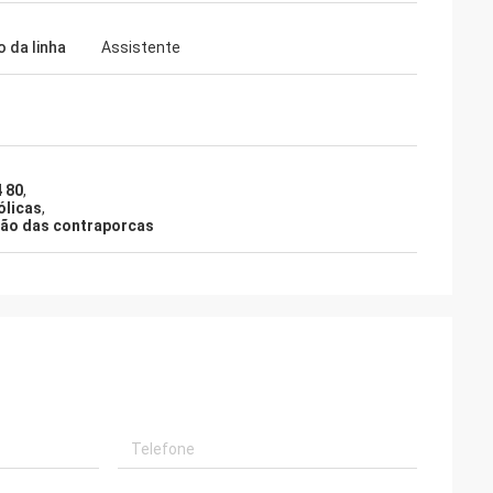
o da linha
Assistente
 80
,
ólicas
,
rção das contraporcas