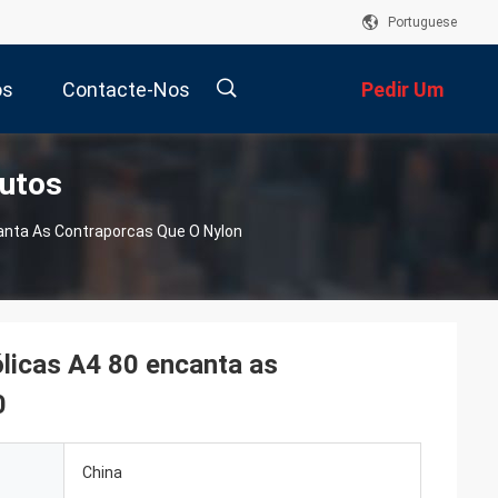
Portuguese
os
Contacte-Nos
Pedir Um
dutos
Orçamento
描
anta As Contraporcas Que O Nylon
述
licas A4 80 encanta as
0
China