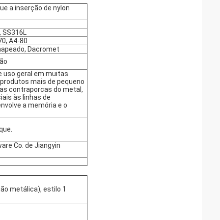
ue a inserção de nylon
6, SS316L
70, A4-80
chapeado, Dacromet
são
e uso geral em muitas
s produtos mais de pequeno
 as contraporcas do metal,
ais às linhas de
envolve a memória e o
que.
are Co. de Jiangyin
o metálica), estilo 1