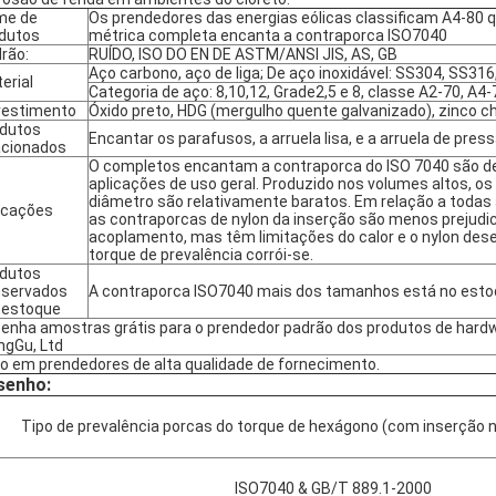
me de
Os prendedores das energias eólicas classificam A4-80 q
dutos
métrica completa encanta a contraporca ISO7040
rão:
RUÍDO, ISO DO EN DE ASTM/ANSI JIS, AS, GB
Aço carbono, aço de liga; De aço inoxidável: SS304, SS31
erial
Categoria de aço: 8,10,12, Grade2,5 e 8, classe A2-70, A4-
estimento
Óxido preto, HDG (mergulho quente galvanizado), zinco 
dutos
Encantar os parafusos, a arruela lisa, e a arruela de pres
acionados
O completos encantam a contraporca do ISO 7040 são d
aplicações de uso geral. Produzido nos volumes altos, o
diâmetro são relativamente baratos. Em relação a todas
icações
as contraporcas de nylon da inserção são menos prejudici
acoplamento, mas têm limitações do calor e o nylon des
torque de prevalência corrói-se.
dutos
servados
A contraporca ISO7040 mais dos tamanhos está no esto
 estoque
enha amostras grátis para o prendedor padrão dos produtos de hardw
ngGu, Ltd
o em prendedores de alta qualidade de fornecimento.
senho:
Tipo de prevalência porcas do torque de hexágono (com inserção nã
ISO7040 & GB/T 889.1-2000