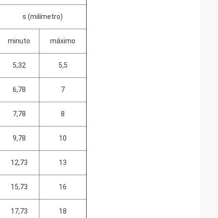
s (milímetro)
minuto
máximo
5,32
5,5
6,78
7
7,78
8
9,78
10
12,73
13
15,73
16
17,73
18