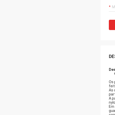
DE
Des
Os 
fei
As 
par
A p
nyl
Em 
gua
cor