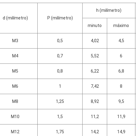
h (milímetro)
d (milímetro)
P (milímetro)
minuto
máximo
M3
0,5
4,02
4,5
M4
0,7
5,52
6
M5
0,8
6,22
6,8
M6
1
7,42
8
M8
1,25
8,92
9,5
M10
1,5
11,2
11,9
M12
1,75
14,2
14,9