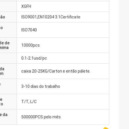
XGFH
ção
ISO9001,EN10204 3.1Certificate
do
ISO7040
de de
10000pcs
nima
0.1-2.1usd/pc
 da
caixa 20-25KG/Carton e então pálete.
em
e
3-10 dias do trabalho
e
T/T, L/C
to
e da
500000PCS pelo mês