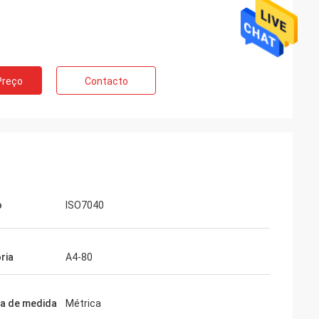
Preço
Contacto
o
ISO7040
ria
A4-80
a de medida
Métrica