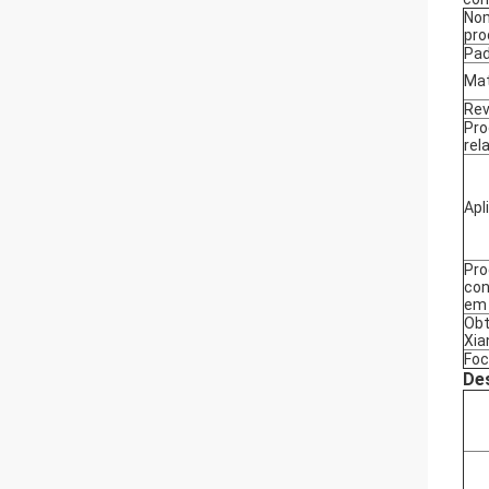
No
pro
Pad
Mat
Rev
Pro
rel
Apl
Pro
con
em
Obt
Xia
Foc
De