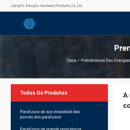
JiangYin XiangGu Hardware Products Co.,Ltd
Pren
Casa
/
Prendedores Das Energias
Todos Os Produtos
A 
co
Parafusos de aço inoxidável das
porcas dos parafusos
Parafusos de grande resistência