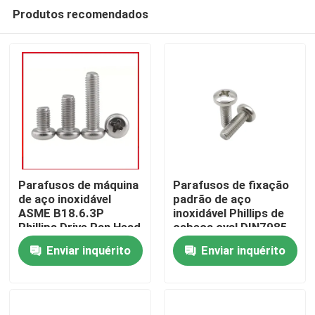
Produtos recomendados
Parafusos de máquina
Parafusos de fixação
de aço inoxidável
padrão de aço
ASME B18.6.3P
inoxidável Phillips de
Casa
Phillips Drive Pan Head
cabeça oval DIN7985
18-8
Enviar inquérito
Enviar inquérito
Produtos
Vídeos